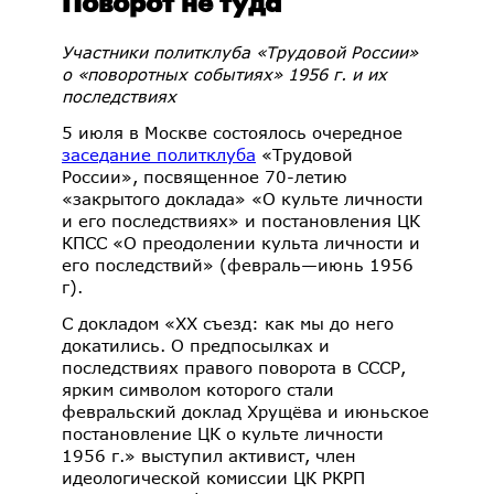
Поворот не туда
Участники политклуба «Трудовой России»
о «поворотных событиях» 1956 г. и их
последствиях
5 июля в Москве состоялось очередное
заседание политклуба
«Трудовой
России», посвященное 70-летию
«закрытого доклада» «О культе личности
и его последствиях» и постановления ЦК
КПСС «О преодолении культа личности и
его последствий» (февраль—июнь 1956
г).
С докладом «XX съезд: как мы до него
докатились. О предпосылках и
последствиях правого поворота в СССР,
ярким символом которого стали
февральский доклад Хрущёва и июньское
постановление ЦК о культе личности
1956 г.» выступил активист, член
идеологической комиссии ЦК РКРП