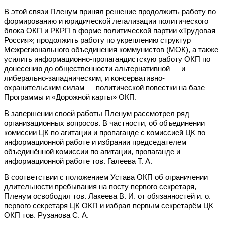
В этой связи Пленум принял решение продолжить работу по
формированию и юридической легализации политического
блока ОКП и РКРП в форме политической партии «Трудовая
Россия»; продолжить работу по укреплению структур
Межрегионального объединения коммунистов (МОК), а также
усилить информационно-пропагандистскую работу ОКП по
донесению до общественности альтернативной — и
либерально-западническим, и консервативно-
охранительским силам — политической повестки на базе
Программы и «Дорожной карты» ОКП.
В завершении своей работы Пленум рассмотрел ряд
организационных вопросов. В частности, об объединении
комиссии ЦК по агитации и пропаганде с комиссией ЦК по
информационной работе и избрании председателем
объединённой комиссии по агитации, пропаганде и
информационной работе тов. Галеева Т. А.
В соответствии с положением Устава ОКП об ограничении
длительности пребывания на посту первого секретаря,
Пленум освободил тов. Лакеева В. И. от обязанностей и. о.
первого секретаря ЦК ОКП и избрал первым секретарём ЦК
ОКП тов. Рузанова С. А.