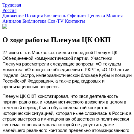
Трудовая
Россия
Движение
Позиция
Бюллетень
Официоз
Цепочка
Молния
Анпилов
Библиотека
Сов-TV
Контакты
О ходе работы Пленума ЦК ОКП
27 июня с. г. в Москве состоялся очередной Пленум ЦК
Объединенной коммунистической партии. Участники
Пленума рассмотрели следующие вопросы: «О текущем
моменте», «О процессе объединения с РКРП», «О 100-летии
Фиделя Кастро, империалистической блокаде Кубы и позиции
Российской Федерации», а также ряд кадровых и
организационных вопросов.
Пленум ЦК ОКП констатировал, что «вся деятельность
партии, равно как и коммунистического движения в целом в
отчетный период была обусловлена той конкретно-
исторической ситуацией, которая ныне сложилась в России: в
стране выстроена имитационная общественно-политическая
система, основная задача которой не допустить даже
малейшего реального контроля предельно атомизированного