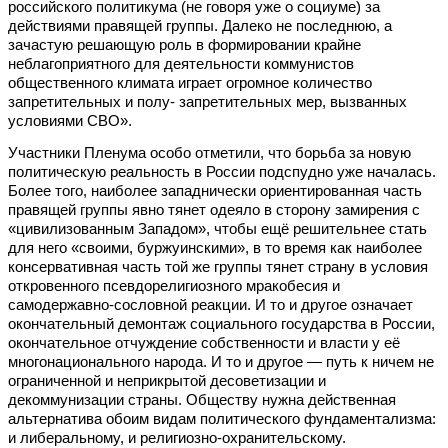
российского политикума (не говоря уже о социуме) за
действиями правящей группы. Далеко не последнюю, а
зачастую решающую роль в формировании крайне
неблагоприятного для деятельности коммунистов
общественного климата играет огромное количество
запретительных и полу- запретительных мер, вызванных
условиями СВО».
Участники Пленума особо отметили, что борьба за новую
политическую реальность в России подспудно уже началась.
Более того, наиболее западнически ориентированная часть
правящей группы явно тянет одеяло в сторону замирения с
«цивилизованным Западом», чтобы ещё решительнее стать
для него «своими, буржуинскими», в то время как наиболее
консервативная часть той же группы тянет страну в условия
откровенного псевдорелигиозного мракобесия и
самодержавно-сословной реакции. И то и другое означает
окончательный демонтаж социального государства в России,
окончательное отчуждение собственности и власти у её
многонационального народа. И то и другое — путь к ничем не
ограниченной и неприкрытой десоветизации и
декоммунизации страны. Обществу нужна действенная
альтернатива обоим видам политического фундаментализма:
и либеральному, и религиозно-охранительскому.