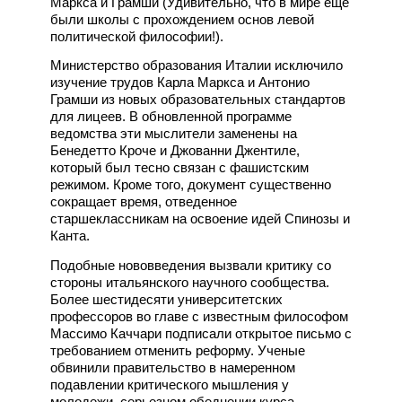
Маркса и Грамши (Удивительно, что в мире ещё
были школы с прохождением основ левой
политической философии!).
Министерство образования Италии исключило
изучение трудов Карла Маркса и Антонио
Грамши из новых образовательных стандартов
для лицеев. В обновленной программе
ведомства эти мыслители заменены на
Бенедетто Кроче и Джованни Джентиле,
который был тесно связан с фашистским
режимом. Кроме того, документ существенно
сокращает время, отведенное
старшеклассникам на освоение идей Спинозы и
Канта.
Подобные нововведения вызвали критику со
стороны итальянского научного сообщества.
Более шестидесяти университетских
профессоров во главе с известным философом
Массимо Каччари подписали открытое письмо с
требованием отменить реформу. Ученые
обвинили правительство в намеренном
подавлении критического мышления у
молодежи, серьезном обеднении курса