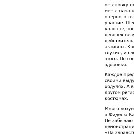
остановку п
места начал
оперного те
участие. Ше
колонне, то
девочек вез
действитель
активны. Ко
глухие, и с
этого. Но г
здоровья.
Каждое пред
своими выду
ходулях. А 
другом реги
костюмах.
Много лозун
а Фиделю Ка
Не забывают
демонстраци
«Да здравст