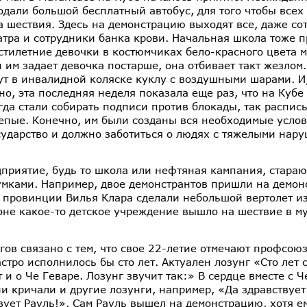
одали большой бесплатный автобус, для того чтобы всех 
а шествия. Здесь на демонстрацию выходят все, даже со
атра и сотрудники банка крови. Начальная школа тоже 
стилетние девочки в костюмчиках бело-красного цвета 
н им задает девочка постарше, она отбивает такт жезлом
ут в инвалидной коляске куклу с воздушными шарами. И
но, эта последняя неделя показала еще раз, что на Кубе
гда стали собирать подписи против блокады, так распис
лепые. Конечно, им были созданы вся необходимые услов
осударство и должно заботиться о людях с тяжелыми нар
приятие, будь то школа или нефтяная кампания, стараю
мками. Например, двое демонстрантов пришли на демон
в провинции Вилья Клара сделали небольшой вертолет из
оне какое-то детское учреждение вышло на шествие в 
гов связано с тем, что свое 22-летие отмечают профсою
стро исполнилось бы сто лет. Актуален лозунг «Сто лет 
 и о Че Геваре. Лозунг звучит так:» В сердце вместе с Ч
и кричали и другие лозунги, например, «Да здравствует
вует Рауль!». Сам Рауль вышел на демонстрацию, хотя е