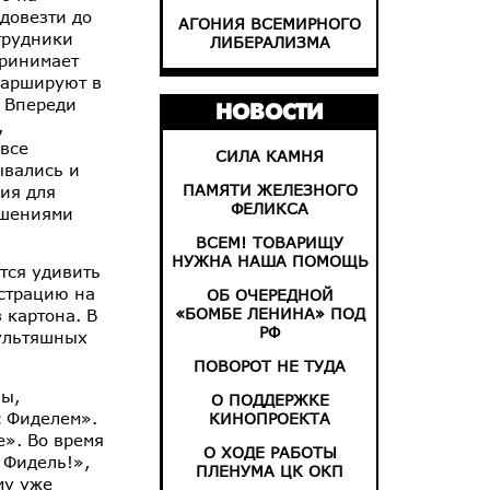
довезти до
АГОНИЯ ВСЕМИРНОГО
трудники
ЛИБЕРАЛИЗМА
принимает
маршируют в
. Впереди
НОВОСТИ
,
 все
СИЛА КАМНЯ
ывались и
ПАМЯТИ ЖЕЛЕЗНОГО
ия для
ФЕЛИКСА
ушениями
ВСЕМ! ТОВАРИЩУ
НУЖНА НАША ПОМОЩЬ
тся удивить
страцию на
ОБ ОЧЕРЕДНОЙ
«БОМБЕ ЛЕНИНА» ПОД
 картона. В
РФ
мультяшных
ПОВОРОТ НЕ ТУДА
зы,
О ПОДДЕРЖКЕ
с Фиделем».
КИНОПРОЕКТА
е». Во время
О ХОДЕ РАБОТЫ
 Фидель!»,
ПЛЕНУМА ЦК ОКП
му уже