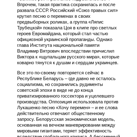
Впрочем, такая практика сохранилась и после
развала СССР. Российский «Союз правых сил»
крутил песню о переменах в своих
предвыборных роликах, а группа «Ляпис
Трубецкой» показала Цоя в клипе про светлых
героев Евромайдана, который стал частью
официозной украинской пропаганды. Однако
глава Института национальной памяти
Владимир Вятрович впоследствии причислил
Виктора к «щупальцам русского мира», которые
коварно тянутся к душам и сердцам украинцев.
Все это по-своему повторяется сейчас в
Республике Беларусь – где давно не осталось
социализма, но сохранились рудименты
советской эпохи в виде не до конца
приватизированного госсектора и уцелевшего
производства. Оппозиция использовала против
Лукашенко песню «Хочу перемен» – и ее слова
действительно отвечают общественному
запросу. Белорусская экономическая модель,
основанная на вечном маневрировании между
мировыми гигантами, теряет эффективность
вследствие глобального кризиса. А бессменный