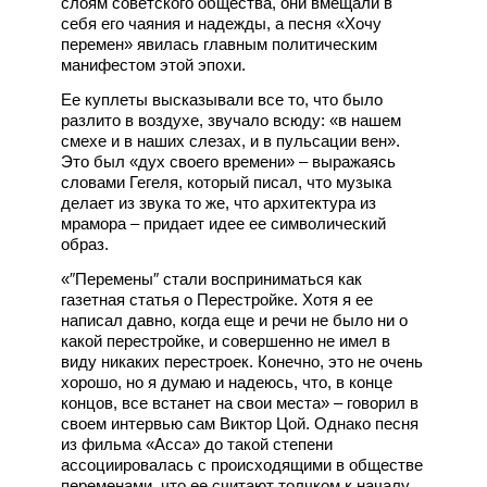
слоям советского общества, они вмещали в
себя его чаяния и надежды, а песня «Хочу
перемен» явилась главным политическим
манифестом этой эпохи.
Ее куплеты высказывали все то, что было
разлито в воздухе, звучало всюду: «в нашем
смехе и в наших слезах, и в пульсации вен».
Это был «дух своего времени» – выражаясь
словами Гегеля, который писал, что музыка
делает из звука то же, что архитектура из
мрамора – придает идее ее символический
образ.
«″Перемены″ стали восприниматься как
газетная статья о Перестройке. Хотя я ее
написал давно, когда еще и речи не было ни о
какой перестройке, и совершенно не имел в
виду никаких перестроек. Конечно, это не очень
хорошо, но я думаю и надеюсь, что, в конце
концов, все встанет на свои места» – говорил в
своем интервью сам Виктор Цой. Однако песня
из фильма «Асса» до такой степени
ассоциировалась с происходящими в обществе
переменами, что ее считают толчком к началу