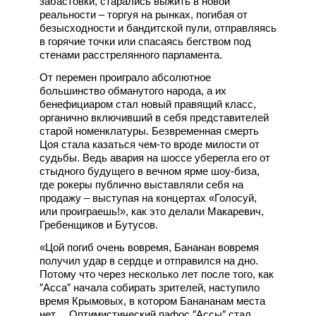
забастовки, старались выжить в новой
реальности – торгуя на рынках, погибая от
безысходности и бандитской пули, отправляясь
в горячие точки или спасаясь бегством под
стенами расстрелянного парламента.
От перемен проиграло абсолютное
большинство обманутого народа, а их
бенефициаром стал новый правящий класс,
органично включивший в себя представителей
старой номенклатуры. Безвременная смерть
Цоя стала казаться чем-то вроде милости от
судьбы. Ведь авария на шоссе уберегла его от
стыдного будущего в вечном ярме шоу-биза,
где рокеры публично выставляли себя на
продажу – выступая на концертах «Голосуй,
или проиграешь!», как это делали Макаревич,
Гребенщиков и Бутусов.
«Цой погиб очень вовремя, Бананан вовремя
получил удар в сердце и отправился на дно.
Потому что через несколько лет после того, как
″Асса″ начала собирать зрителей, наступило
время Крымовых, в котором Банананам места
нет… Оптимистический пафос ″Ассы″ стал