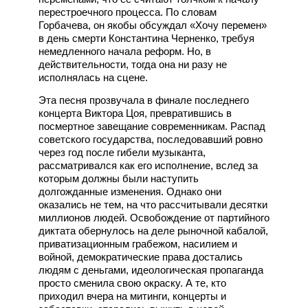
перестроечного процесса. По словам
Горбачева, он якобы обсуждал «Хочу перемен»
в день смерти Константина Черненко, требуя
немедленного начала реформ. Но, в
действительности, тогда она ни разу не
исполнялась на сцене.
Эта песня прозвучала в финале последнего
концерта Виктора Цоя, превратившись в
посмертное завещание современникам. Распад
советского государства, последовавший ровно
через год после гибели музыканта,
рассматривался как его исполнение, вслед за
которым должны были наступить
долгожданные изменения. Однако они
оказались не тем, на что рассчитывали десятки
миллионов людей. Освобождение от партийного
диктата обернулось на деле рыночной кабалой,
приватизационным грабежом, насилием и
войной, демократические права достались
людям с деньгами, идеологическая пропаганда
просто сменила свою окраску. А те, кто
приходил вчера на митинги, концерты и