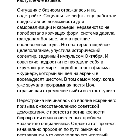
наступление взрыва.
Ситуация с базисом отражалась и на
надстройке. Социальные лифты еще работали,
предоставляя возможности для
самореализации и карьеры, неравенство не
приобретало кричащих форм, система давала
гражданам больше, чем в прежние
послевоенные годы. Но она теряла идейное
целеполагание, упустила исторический
ориентир, заданный импульсом Октября. И
советские подростки не находили себя в
окружающем мире – подобно герою фильма
«Курьер», который вышел на экраны в
восемьдесят шестом. В том самом году, когда
уже звучала программная песня Цоя,
отразившая стремление выйти из этого тупика.
Перестройка начиналась со вполне искреннего
призыва к «восстановлению советской
демократии», с протеста против косности,
бюрократии и многочисленных проблем
«развитого социализма». Однако этот процесс
изначально проходил по пути рыночной
реставрации, что определило его итоговый