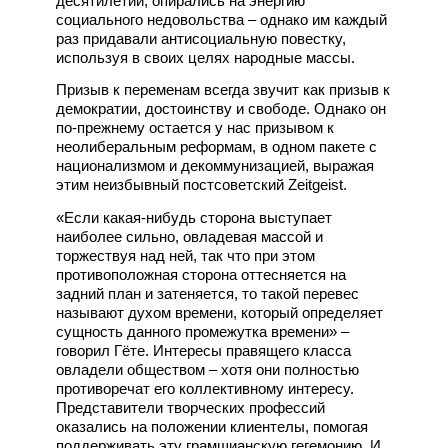
десятилетий, опирались на энергию
социального недовольства – однако им каждый
раз придавали антисоциальную повестку,
используя в своих целях народные массы.
Призыв к переменам всегда звучит как призыв к
демократии, достоинству и свободе. Однако он
по-прежнему остается у нас призывом к
неолиберальным реформам, в одном пакете с
национализмом и декоммунизацией, выражая
этим неизбывный постсоветский Zeitgeist.
«Если какая-нибудь сторона выступает
наиболее сильно, овладевая массой и
торжествуя над ней, так что при этом
противоположная сторона оттесняется на
задний план и затеняется, то такой перевес
называют духом времени, который определяет
сущность данного промежутка времени» –
говорил Гёте. Интересы правящего класса
овладели обществом – хотя они полностью
противоречат его коллективному интересу.
Представители творческих профессий
оказались на положении клиентелы, помогая
поддерживать эту грамшианскую гегемонию. И