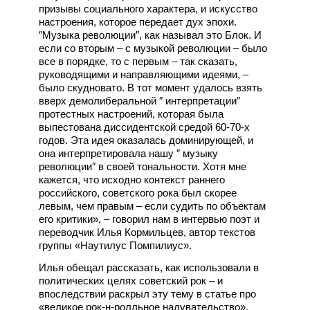
призывы социального характера, и искусство
настроения, которое передает дух эпохи.
″Музыка революции″, как называл это Блок. И
если со вторым – с музыкой революции – было
все в порядке, то с первым – так сказать,
руководящими и направляющими идеями, –
было скудновато. В тот момент удалось взять
вверх демолиберальной ″ интерпретации″
протестных настроений, которая была
выпестована диссидентской средой 60-70-х
годов. Эта идея оказалась доминирующей, и
она интерпретировала нашу ″ музыку
революции″ в своей тональности. Хотя мне
кажется, что исходно контекст раннего
российского, советского рока был скорее
левым, чем правым – если судить по объектам
его критики», – говорил нам в интервью поэт и
переводчик Илья Кормильцев, автор текстов
группы «Наутилус Помпилиус».
Илья обещал рассказать, как использовали в
политических целях советский рок – и
впоследствии раскрыл эту тему в статье про
«великое рок-н-ролльное надувательство».