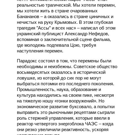
реальностью трагической. Мы хотели перемен,
мы хотели жить в стране очарованных
Банананов – а оказались в стране циничных и
нечистых на руку Крымовых. В этом глубокая
трагедия ″Ассы″ и всех нас» – написал об этом
украинский публицист Александр Нефедов,
вспоминая о заключительной сцене фильма,
где молодежь подпевала Цою, требуя
наступления перемен.
Парадокс состоял в том, что перемены были
необходимы и неизбежны. Советское общество
восьмидесятых оказалось в исторической
ловушке, из которой до сих пор не могут
выбраться потомки его последнего поколения.
Промышленность, наука, образование и
культура находились на своем пике, несмотря
на тяжелую ношу «гонки вооружений». Но
экономическое развитие буксовало, а попытки
выправить это рыночными рецептами сыграли
роль стержней управления, которые ввели в
реактор четвертого энергоблока ЧАЭС – когда
они резко увеличили реактивность, ускоряя