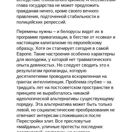
глава государства не может предложить
гражданам ничего, кроме своего вечного
правления, подточенной стабильности и
полицейских репрессий.
Перемены нужны – и белорусы видят их в
программе приватизации, в бегстве от «совка» и
настоящем капитализме по европейскому
образцу. Хотя он стагнирует сегодня в самой
Европе. Такие настроения особенно характерны
для молодежи, у которой нет травматического
опыта девяностых. Не следует сводить это к
результатам пропаганды, которую
десятилетиями проводила вскормленная на
грантах интеллигенция. Проблема глубже – за
тридцать лет на постсоветском пространстве в
принципе не выработалось никакой
идеологической альтернативы существующему
порядку. Эта альтернатива может быть только
левой, но социалистические преобразования не
отвечают интересам сложившихся после
Перестройки элит. Все пресловутые
«майданы», уличные протесты последних