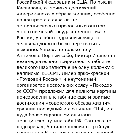
Российской Федерации и США. По мысли
Каспарова, от зримых достижений
«американского образа жизни», особенно
на контрасте с едва ли не
четвертьвековым провальным опытом
«постсоветской государственности» в
России, у любого здравомыслящего
человека должно было перехватить
дыхание. У всех, но только не у
Анпилова. Верный себе, Виктор Иванович
незамедлительно пририсовал к таблице
великого шахматиста еще одну колонку с
надписью «СССР». Лидер ярко-красной
«Трудовой России» и неутомимый
организатор нескольких сряду «Походов
за СССР» предложил для полноты картины
присовокупить к таблице еще и зримые
достижения «советского образа жизни»,
сравнив последний и с опытами США, и с
куда более скромными опытами
«ельцинско-путинской» РФ. Сам того не
подозревая, Анпилов поломал стройную
концепцию Каспарова, где единственной