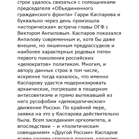
строк удалось связаться с помощниками
председателя «Объединенного
гражданского фронта» Гарри Каспарова и
буквально через день произошла
«историческая» встреча главы ОГФ с
Виктором Анпиловым. Каспаров показался
Анпилову современным и, хотя бы даже
внешне, но лишенным предрассудков и
наиболее характерных родовых пятен
первого поколения российских
«демократов» политиком. Многим, и
автору данных строк в том числе,
искренне тогда казалось, что именно
Каспарову удастся модернизировать
архаическое, погрязшее в пещерном
антисоветизме и прямо вытекавшей из
него русофобии «демократическое»
движение России. По крайней мере,
заявка на это у Каспарова действительно
была. Всем заседаниям оргкомитета, а
впоследствии – и «политическим
совещаниям» «Другой России» Каспаров
всеми силами старался придать характер