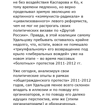
не без воздействия Каспарова и Ко, к
тому времени медленно, но верно
проделывал зримую эволюцию из
картинного «коммуниста-радикала» в
«цивилизованного» левого реформиста,
чем не мог не растрогать своих
политических визави по «Другой
России». Правда, в этой коалиции самому
Удальцову пребывать оставалось крайне
недолго, что, кстати, вовсе не помешало
«триумфальному» его возвращению под
крыло «либеральных вождей» уже на
новом этапе – во время массовых
«болотных» протестов 2011-2012 гг.
Уже сегодня, анализируя свои
политические опыты в рамках
«общегражданского протеста» 2011-2012
годов, сам Удальцов менее всего склонен
впадать в иллюзии и по поводу его
организаторов, и по поводу его далеко
идущих перспектив, ими же (этими
организаторами) и обозначенных.