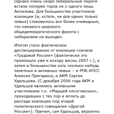
Однако очень скоро либеральные пироги
встали поперек горла не у одного лишь
Анпилова. Для большинства участников
коалиции (и, кстати, не для одних только
левых) становилось все более очевидным,
что никакого широкого
общедемократического фронта с
либералами не выходит.
Итогом стало фактическое
дистанцирование от коалиции сначала
«Трудовой России» (фактически это
произошло уже к исходу весны 2007 г.), а
затем и большинства хоть сколько-нибудь
заметных и активных левых – и РПК-КПСС
Алексея Пригарина, и АКМ Сергея
Удальцова. (С декабря 2006 года АКМ и
Удальцов являлись активными
участниками т.н. «Маршей несогласных»,
проходивших с тех пор и вплоть до
распада коалиции под эгидой
политического совещания «Другой
России»). Причем, сам Удальцов, вероятно