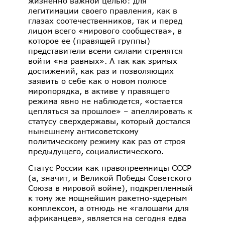
жизненно важной целью: для
легитимации своего правления, как в
глазах соотечественников, так и перед
лицом всего «мирового сообщества», в
которое ее (правящей группы)
представители всеми силами стремятся
войти «на равных». А так как зримых
достижений, как раз и позволяющих
заявить о себе как о новом полюсе
миропорядка, в активе у правящего
режима явно не наблюдется, «остается
цепляться за прошлое» – апеллировать к
статусу сверхдержавы, который достался
нынешнему антисоветскому
политическому режиму как раз от строя
предыдущего, социалистического.
Статус России как правопреемницы СССР
(а, значит, и Великой Победы Советского
Союза в мировой войне), подкрепленный
к тому же мощнейшим ракетно-ядерным
комплексом, а отнюдь не «галошами для
африканцев», является
на сегодня едва