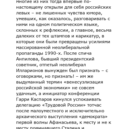
многие из них тогда впервые по-
настоящему открыли для себя российских
левых – не лишенных чувства юмора,
умевших, как оказалось, разговаривать с
ними на одном политическом языке,
склонных к рефлексии, а главное, весьма
далеких от тех штампов и карикатур, в
которые они были превращены усилиями
массированной неолиберальной
пропаганды 1990-х. После спича
Анпилова, бывший президентский
советник, отпетый неолиберал
Илларионов вынужден был признать – с
оговорками, но признать! – им же
выдуманный термин «венесуэлизация
российской экономики» не совсем
удачным, а инициатор конференции
Гарри Каспаров кинулся успокаивать
делегацию «Трудовой России» тотчас
после малоуместного и исключительно
архаического выступления «демократа»
первой волны Афанасьева, к месту и не к
месту поминавшего Сталина и