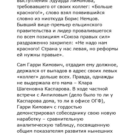
выступления Эдуарда Лимонова,
требовавшего от своих коллег: «Больше
красного!», слово взял появившийся
словно из ниоткуда Борис Немцов.
Бывший вице-премьер ельцинского
правительства и лидер провалившегося
по всем позициям «Союза правых сил»
раздраженно захрипел: «Не надо нам
красного! Страна у нас левая, но реформы
ей нужны правые».
Сам Гарри Кимович, отдадим ему должное,
держался от выпадов в адрес своих левых
«коллег» дольше всех. Правда, однажды
не выдержала его мама – Клара
Шагеновна Каспарова. В ходе частной
встречи с Анпиловым (дело было то ли у
Каспарова дома, то ли в офисе ОГФ),
Гарри Кимович с гордостью
демонстрировал собеседнику свою новую
наработку – сравнительную
аналитическую таблицу, посвященную
общим показателям развития нынешних