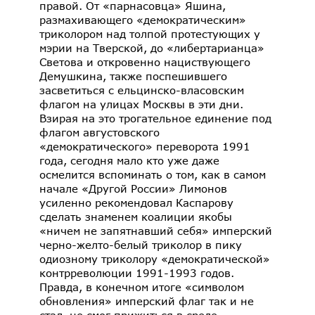
правой. От «парнасовца» Яшина,
размахивающего «демократическим»
триколором над толпой протестующих у
мэрии на Тверской, до «либертарианца»
Светова и откровенно нациствующего
Демушкина, также поспешившего
засветиться с ельцинско-власовским
флагом на улицах Москвы в эти дни.
Взирая на это трогательное единение под
флагом августовского
«демократического» переворота 1991
года, сегодня мало кто уже даже
осмелится вспоминать о том, как в самом
начале «Другой России» Лимонов
усиленно рекомендовал Каспарову
сделать знаменем коалиции якобы
«ничем не запятнавший себя» имперский
черно-желто-белый триколор в пику
одиозному триколору «демократической»
контрреволюции 1991-1993 годов.
Правда, в конечном итоге «символом
обновления» имперский флаг так и не
стал, не смог прижиться в среде