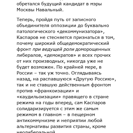
обретался будущий кандидат в мэры
Москвы Навальный.
Теперь, пройдя путь от записного
объединителя оппозиции до буквально
патологического «декоммунизатора»,
Каспаров не стесняется признаться в том,
почему широкий общедемократический
фронт
при ведущей роли
доморощенных
либералов, «демократов» и всех прочих
от них производных, никогда уже не
будет возможен. По крайней мере, в
России – так уж точно. Оглядываясь
назад, на распавшуюся «Другую Россию»,
так и не ставшую действенным фронтом
против «франкоизации» и
«каудильоизации» правящего в стране
режима на годы вперед, сам Каспаров
солидаризируется с этим же самым
режимом в главном – в пещерном
антикоммунизме и неприятии любой
альтернативы развития страны, кроме
неолиберальной.