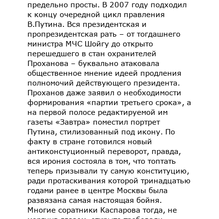
предельно просты. В 2007 году подходил
к концу очередной цикл правления
В.Путина. Вся президентская и
пропрезидентская рать – от тогдашнего
министра МЧС Шойгу до открыто
перешедшего в стан охранителей
Проханова – буквально атаковала
общественное мнение идеей продления
полномочий действующего президента.
Проханов даже заявил о необходимости
формирования «партии третьего срока», а
на первой полосе редактируемой им
газеты «Завтра» поместил портрет
Путина, стилизованный под икону. По
факту в стране готовился новый
антиконстуционный переворот, правда,
вся ирония состояла в том, что топтать
теперь призывали ту самую конституцию,
ради протаскивания которой тринадцатью
годами ранее в центре Москвы была
развязана самая настоящая бойня.
Многие соратники Каспарова тогда, не