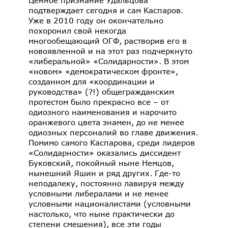
подтверждает сегодня и сам Каспаров.
Уже в 2010 году он окончательно
похоронил свой некогда
многообещающий ОГФ, растворив его в
новоявленной и на этот раз подчеркнуто
«либеральной» «Солидарности». В этом
«новом» «демократическом фронте»,
созданном для «координации и
руководства» (?!) общегражданским
протестом было прекрасно все – от
одиозного наименования и нарочито
оранжевого цвета знамен, до не менее
одиозных персоналий во главе движения.
Помимо самого Каспарова, среди лидеров
«Солидарности» оказались диссидент
Буковский, покойный ныне Немцов,
нынешний Яшин и ряд других. Где-то
неподалеку, постоянно лавируя между
условными либералами и не менее
условными националистами (условными
настолько, что ныне практически до
степени смешения), все эти годы