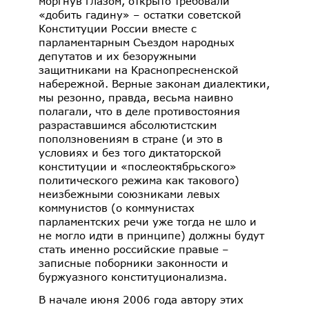
моргнув глазом, открыто требовали
«добить гадину» – остатки советской
Конституции России вместе с
парламентарным Съездом народных
депутатов и их безоружными
защитниками на Краснопресненской
набережной. Верные законам диалектики,
мы резонно, правда, весьма наивно
полагали, что в деле противостояния
разраставшимся абсолютистским
поползновениям в стране (и это в
условиях и без того диктаторской
конституции и «послеоктябрьского»
политического режима как такового)
неизбежными союзниками левых
коммунистов (о коммунистах
парламентских речи уже тогда не шло и
не могло идти в принципе) должны будут
стать именно российские правые –
записные поборники законности и
буржуазного конституционализма.
В начале июня 2006 года автору этих