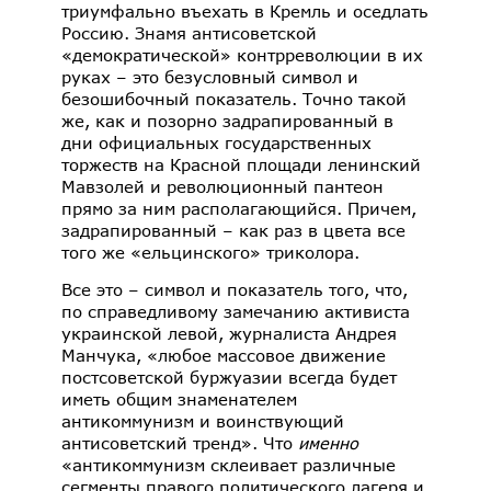
триумфально въехать в Кремль и оседлать
Россию. Знамя антисоветской
«демократической» контрреволюции в их
руках – это безусловный символ и
безошибочный показатель. Точно такой
же, как и позорно задрапированный в
дни официальных государственных
торжеств на Красной площади ленинский
Мавзолей и революционный пантеон
прямо за ним располагающийся. Причем,
задрапированный – как раз в цвета все
того же «ельцинского» триколора.
Все это – символ и показатель того, что,
по справедливому замечанию активиста
украинской левой, журналиста Андрея
Манчука, «любое массовое движение
постсоветской буржуазии всегда будет
иметь общим знаменателем
антикоммунизм и воинствующий
антисоветский тренд». Что
именно
«антикоммунизм склеивает различные
сегменты правого политического лагеря и