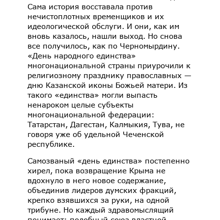
Сама история восставала против
нечистоплотных временщиков и их
идеологической обслуги. И они, как им
вновь казалось, нашли выход. Но снова
все получилось, как по Черномырдину.
«День народного единства»
многонациональной страны приурочили к
религиозному празднику православных —
дню Казанской иконы Божьей матери. Из
такого «единства» могли выпасть
ненароком целые субъекты
многонациональной федерации:
Татарстан, Дагестан, Калмыкия, Тува, не
говоря уже об удельной Чеченской
республике.
Самозваный «день единства» постепенно
хирел, пока возвращение Крыма не
вдохнуло в него новое содержание,
объединив лидеров думских фракций,
крепко взявшихся за руки, на одной
трибуне. Но каждый здравомыслящий
понимает: подобный союз властной